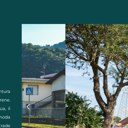
ntura
rene.
a, il
snoda
trade