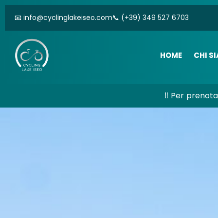
📧
info@cyclinglakeiseo.com
📞
(+39) 349 527 6703
HOME
CHI S
‼️ Per prenot