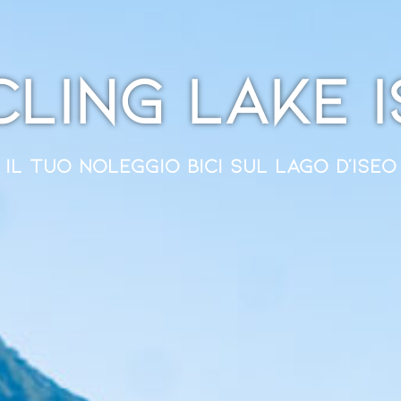
ling Lake 
Il tuo noleggio bici sul Lago d’Iseo