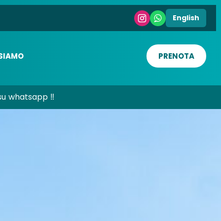
English
SIAMO
PRENOTA
su whatsapp ‼️