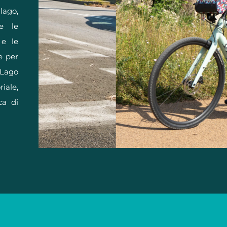
lago,
 e le
 e le
e per
 Lago
iale,
ca di